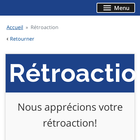
Aller
Menu
au
contenu
Accueil
Rétroaction
Retourner
Rétroactio
Nous apprécions votre
rétroaction!